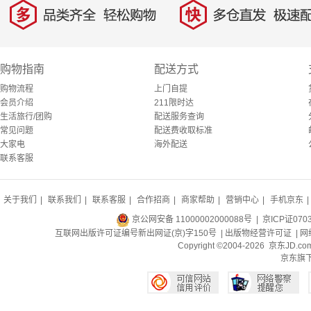
多
快
品类齐全，轻松购物
多仓直发，极速配
购物指南
配送方式
购物流程
上门自提
会员介绍
211限时达
生活旅行/团购
配送服务查询
常见问题
配送费收取标准
大家电
海外配送
联系客服
关于我们
|
联系我们
|
联系客服
|
合作招商
|
商家帮助
|
营销中心
|
手机京东
|
京公网安备 11000002000088号
| 京ICP证070
互联网出版许可证编号新出网证(京)字150号 |
出版物经营许可证
|
网
Copyright ©2004-2026 京东J
京东旗