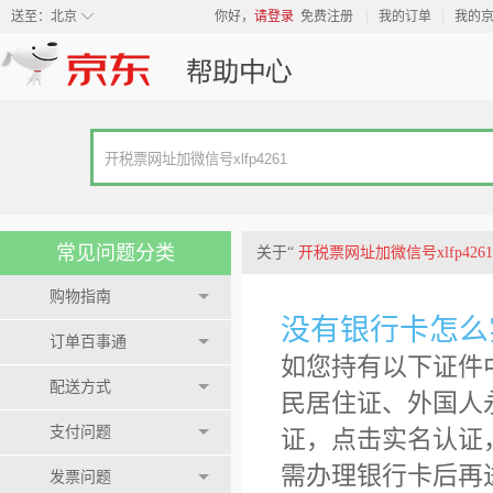
◇
送至：
北京
你好，
请登录
免费注册
我的订单
我的
常见问题分类
关于“
开税票网址加微信号xlfp4261
购物指南
没有银行卡怎么
订单百事通
如您持有以下证件
配送方式
民居住证、外国人
支付问题
证，点击实名认证
需办理银行卡后再
发票问题