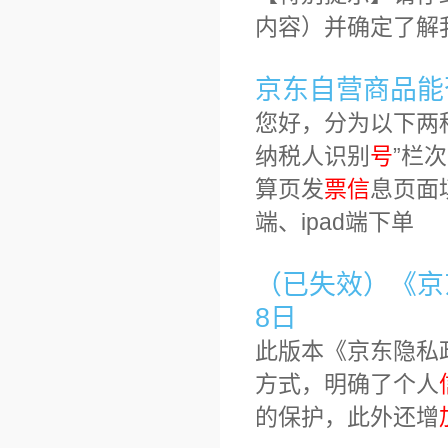
内容）并确定了解
京东自营商品能
您好，分为以下两
纳税人识别
号
”栏
算页发
票
信
息页面
端、ipad端下单
（已失效）《京东
8日
此版本《京东隐私
方式，明确了个人
的保护，此外还增