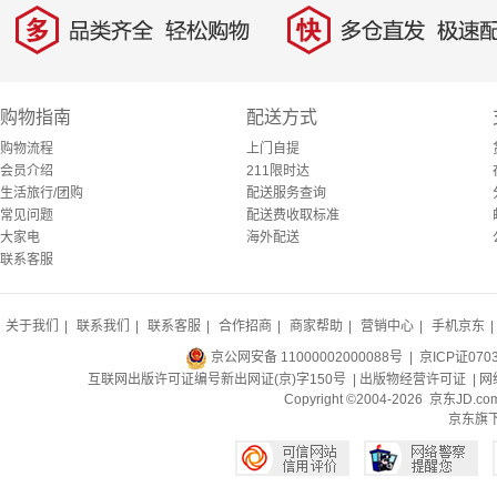
多
快
品类齐全，轻松购物
多仓直发，极速配
购物指南
配送方式
购物流程
上门自提
会员介绍
211限时达
生活旅行/团购
配送服务查询
常见问题
配送费收取标准
大家电
海外配送
联系客服
关于我们
|
联系我们
|
联系客服
|
合作招商
|
商家帮助
|
营销中心
|
手机京东
|
京公网安备 11000002000088号
| 京ICP证070
互联网出版许可证编号新出网证(京)字150号 |
出版物经营许可证
|
网
Copyright ©2004-2026 京东J
京东旗