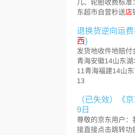
几、轮胎收费标准：
东超市自营秒送
店
退换货逆向运费
西
)
发货地收件地赔付
青海安徽14山东湖
11青海福建14山东
13
（已失效）《京东
9日
尊敬的京东用户：
接直接点击跳转功