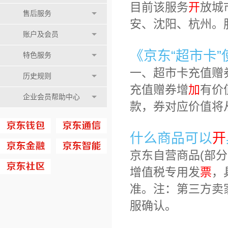
目前该服务
开
放城
售后服务
安、沈阳、杭州。
账户及会员
《京东“超市卡
特色服务
一、超市卡充值赠
历史规则
充值赠券增
加
有价
企业会员帮助中心
款，券对应价值将
什么商品可以
开
京东自营商品(部
增值税专用发
票
，
准。注：第三方卖
服确认。