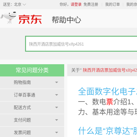
◇
送至：
北京
你好，
请登录
免费注册
我的订单
我的
常见问题分类
关于“
陕西开酒店票加威信号xlfp42
购物指南
全面数字化电子
订单百事通
一、数电
票
介绍1
配送方式
力、基本用途等与
支付问题
什么是“京尊达”
发票问题