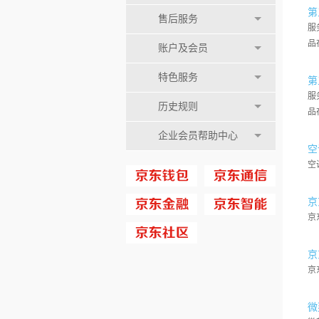
第
售后服务
服
品
账户及会员
特色服务
第
服
历史规则
品
企业会员帮助中心
空
空
京
京
京
京
微