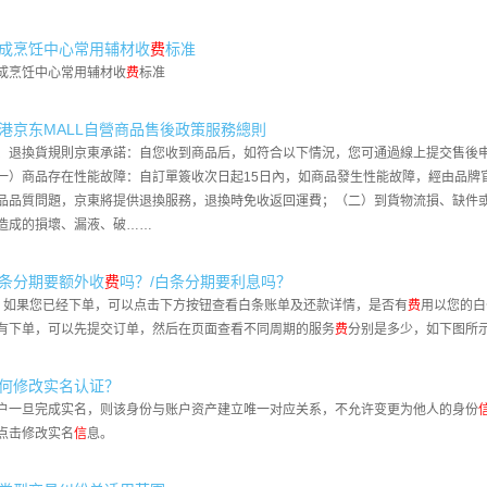
成烹饪中心常用辅材收
费
标准
成烹饪中心常用辅材收
费
标准
港京东MALL自營商品售後政策服務總則
、退換貨規則京東承諾：自您收到商品后，如符合以下情況，您可通過線上提交售後
一）商品存在性能故障：自訂單簽收次日起15日內，如商品發生性能故障，經由品牌
品品質問題，京東將提供退換服務，退換時免收返回運費；（二）到貨物流損、缺件
造成的損壞、漏液、破……
条分期要额外收
费
吗？/白条分期要利息吗？
、如果您已经下单，可以点击下方按钮查看白条账单及还款详情，是否有
费
用以您的白
有下单，可以先提交订单，然后在页面查看不同周期的服务
费
分别是多少，如下图所
何修改实名认证？
户一旦完成实名，则该身份与账户资产建立唯一对应关系，不允许变更为他人的身份
点击修改实名
信
息。