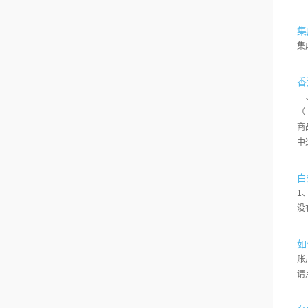
集
集
香
一
（
商
中
白
1
没
如
账
请