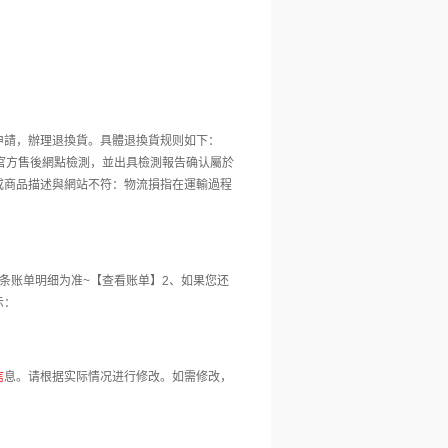
申請，辦理退換貨。具體退換貨规则如下：
官方售後網點檢測，並出具檢測報告确认屬於
或商品描述與網站不符：物流損指在運輸過程
条账单明细为准~【查看账单】2、如果您还
示：
信
息。请根据实际情况进行修改。如需修改，