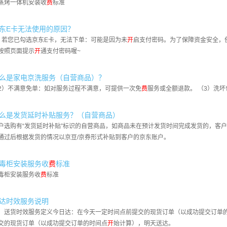
蒸烤一体机安装收
费
标准
东E卡无法使用的原因？
、若您已勾选京东E卡，无法下单：可能是因为未
开
启支付密码。为了保障资金安全，
按照页面提示
开
通支付密码喔~
么是家电京洗服务（自营商品）？
2）不满意免单：如对服务过程不满意，可提供一次免
费
服务或全额退款。 （3）洗
么是发货延时补贴服务？（自营商品）
客户选购有“发货延时补贴”标识的自营商品，如商品未在预计发货时间完成发货的，客
通过后根据发货的情况以京豆/京券形式补贴到客户的京东账户。
毒柜安装服务收
费
标准
毒柜安装服务收
费
标准
达时效服务说明
、送货时效服务定义今日达：在今天一定时间点前提交的现货订单（以成功提交订单
交的现货订单（以成功提交订单的时间点
开
始计算），明天送达。