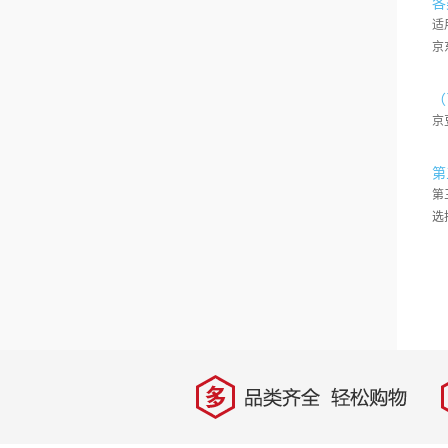
各
适
京
（
京
第
第
选
多
品类齐全，轻松购物