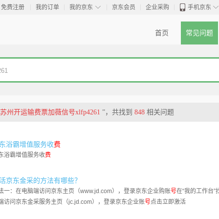
◇
免费注册
我的订单
我的京东
京东会员
企业采购
手机京东
首页
常见问题
苏州开运输费票加薇信号xlfp4261
”，共找到
848
相关问题
东浴霸增值服务收
费
东浴霸增值服务收
费
活京东金采的方法有哪些？
法一：在电脑端访问京东主页（www.jd.com），登录京东企业购账
号
在“我的工作台
端访问京东金采服务主页（jc.jd.com），登录京东企业账
号
点击立即激活