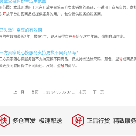
类型交易纠纷单适用范围
用范围：本规则适用于京东
开
放平台第三方卖家销售的商品，不适用于京东自营、虚
东
开
放平台出售商品或提供服务的用户，包含提供服务的服务商。
已失效）京豆的有效期
豆的有效期最长2年，最短1年，即从获得京豆
开
始至次年年底，逾期自动作废。
三方卖家随心换服务支持更换不同商品吗？
三方卖家随心换服务暂不支持更换不同商品，仅支持因选错尺码、颜色、型
号
或商品
择更换同款同价位不同颜色、尺码、型
号
的商品。
上一页
首页
...
33
34
35
36
37
...
末页
下一页
快
好
多仓直发，极速配送
正品行货，精致服务