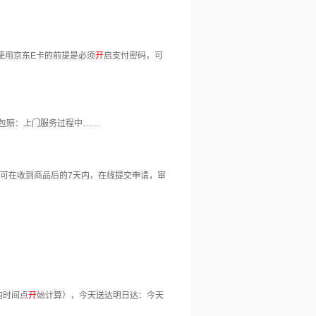
使用京东E卡的前提是必须
开
启支付密码，可
坏包赔：上门服务过程中……
户可在收到商品后的7天内，在线提交申请，审
的时间点
开
始计算），今天送达明日达：今天