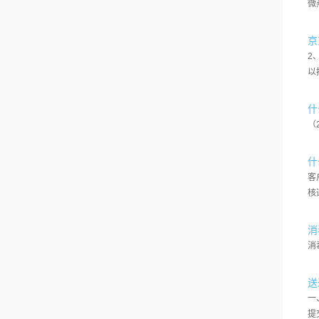
微
京
2
以
什
（
什
​
核
消
消
送
一
提