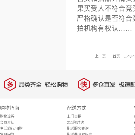
果买受人不符合竞
严格确认是否符合
拍机构有权认……
上一页
首页
...
48
4
多
快
品类齐全，轻松购物
多仓直发，极速配
购物指南
配送方式
购物流程
上门自提
会员介绍
211限时达
生活旅行/团购
配送服务查询
常见问题
配送费收取标准