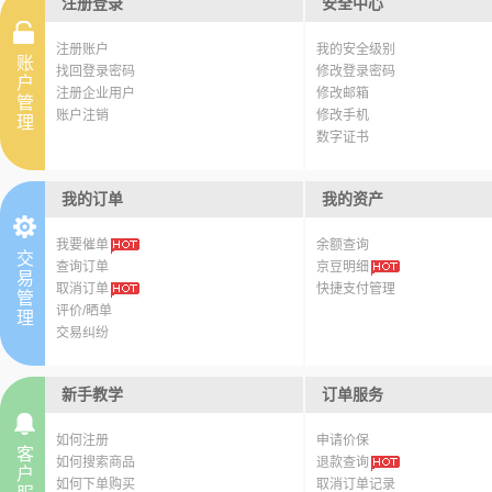
注册登录
安全中心
注册账户
我的安全级别
账
找回登录密码
修改登录密码
户
注册企业用户
修改邮箱
管
账户注销
修改手机
理
数字证书
我的订单
我的资产
我要催单
余额查询
交
查询订单
京豆明细
易
取消订单
快捷支付管理
hot
管
评价/晒单
hot
理
交易纠纷
hot
新手教学
订单服务
如何注册
申请价保
客
如何搜索商品
退款查询
户
如何下单购买
取消订单记录