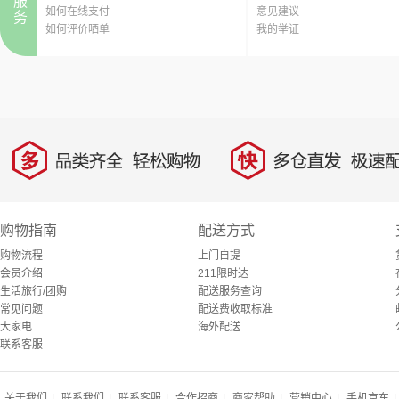
服
如何在线支付
意见建议
hot
务
如何评价晒单
我的举证
多
快
品类齐全，轻松购物
多仓直发，极速配
购物指南
配送方式
购物流程
上门自提
会员介绍
211限时达
生活旅行/团购
配送服务查询
常见问题
配送费收取标准
大家电
海外配送
联系客服
关于我们
|
联系我们
|
联系客服
|
合作招商
|
商家帮助
|
营销中心
|
手机京东
|