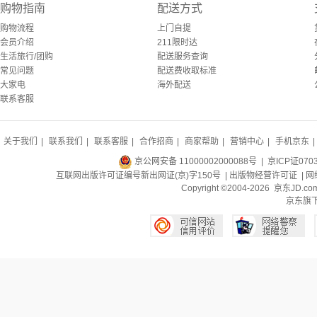
购物指南
配送方式
购物流程
上门自提
会员介绍
211限时达
生活旅行/团购
配送服务查询
常见问题
配送费收取标准
大家电
海外配送
联系客服
关于我们
|
联系我们
|
联系客服
|
合作招商
|
商家帮助
|
营销中心
|
手机京东
|
京公网安备 11000002000088号
| 京ICP证070
互联网出版许可证编号新出网证(京)字150号 |
出版物经营许可证
|
网
Copyright ©2004-2026 京东J
京东旗