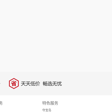
省
天天低价，畅选无忧
务
特色服务
夺宝岛