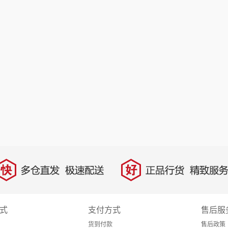
快
好
多仓直发，极速配送
正品行货，精致服务
式
支付方式
售后服
货到付款
售后政策