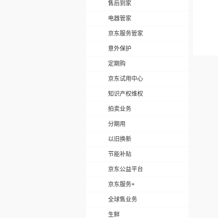
售后到家
电器管家
京东服务管家
意外保护
定期购
京东试用中心
知识产权维权
拍卖业务
分期用
以旧换新
节能补贴
京东公益平台
京东服务+
全球售业务
生鲜