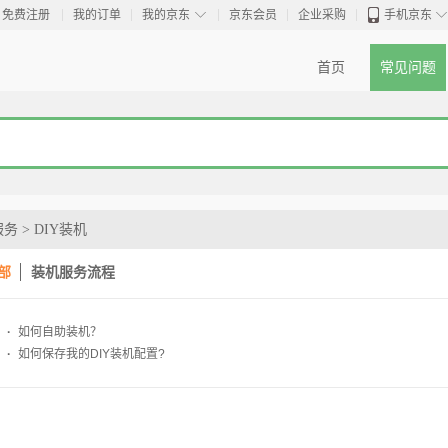
◇
免费注册
我的订单
我的京东
京东会员
企业采购
手机京东
首页
常见问题
服务
>
DIY装机
部
装机服务流程
·
如何自助装机？
·
如何保存我的DIY装机配置?