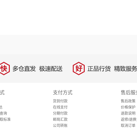
快
好
多仓直发，极速配送
正品行货，精致服务
式
支付方式
售后服
货到付款
售后政策
达
在线支付
价格保护
查询
分期付款
退款说明
取标准
邮局汇款
返修/退换
公司转账
取消订单