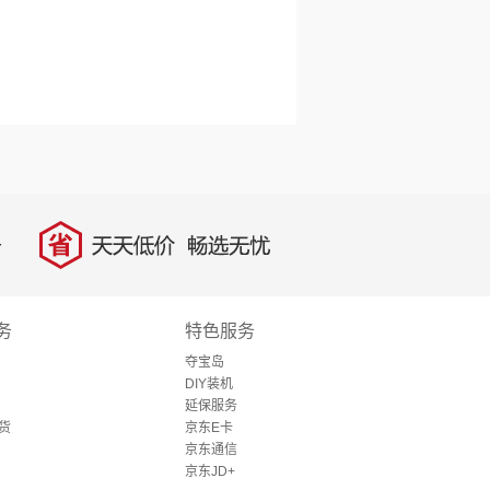
省
天天低价，畅选无忧
务
特色服务
夺宝岛
DIY装机
延保服务
货
京东E卡
京东通信
京东JD+