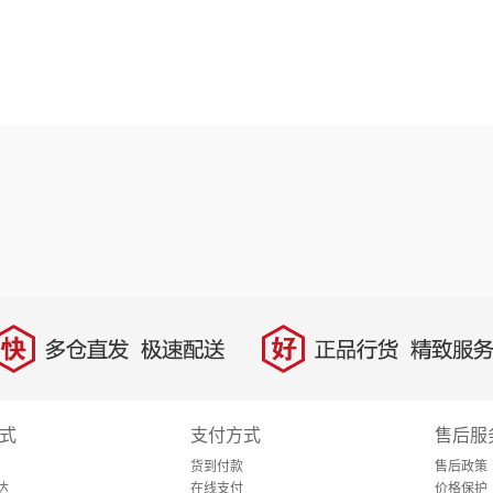
快
好
多仓直发，极速配送
正品行货，精致服务
式
支付方式
售后服
货到付款
售后政策
达
在线支付
价格保护