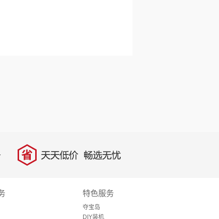
省
天天低价，畅选无忧
务
特色服务
夺宝岛
DIY装机