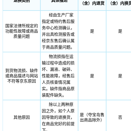
退换类别
具体描述
（含）内退货
（含）内换
经由生产厂家
指定或特约售后服
国家法律所规定的
务中心检测确认，
功能性故障或商品
是
是
并出具检测报告或
质量问题
经京东售后确认属
于商品质量问题。
物流损指在运
输过程中造成的损
坏、漏液、破碎、
到货物流损、缺件
或商品描述与网站
性能故障，经售后
是
是
不符等京东原因
人员核查情况属
实。缺件指商品原
装配件缺失。
除以上两种原
因之外，如个人原
是（夺宝岛售
其他原因
因导致的退换货，
否
出商品除外）
在商品完好的前提
下。