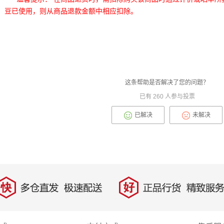
豆已使用，则从商品退款金额中相应扣除。
这条帮助是否解决了您的问题？
已有
260
人参与投票
已解决
未解决
快
好
多仓直发，极速配送
正品行货，精致服务