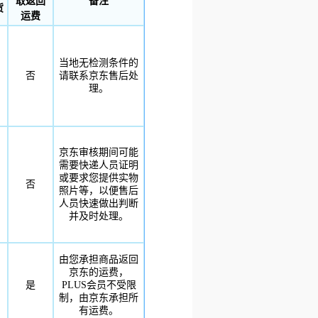
取返回
备注
货
运费
当地无检测条件的
否
请联系京东售后处
理。
京东审核期间可能
需要快递人员证明
或要求您提供实物
否
照片等，以便售后
人员快速做出判断
并及时处理。
由您承担商品返回
京东的运费，
是
PLUS会员不受限
制，由京东承担所
有运费。