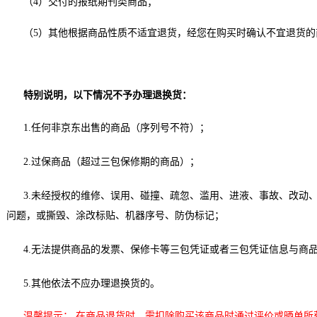
（4）交付的报纸期刊类商品；
（5）其他根据商品性质不适宜退货，经您在购买时确认不宜退货的
特别说明，以下情况不予办理退换货：
1.任何非京东出售的商品（序列号不符）；
2.过保商品（超过三包保修期的商品）；
3.未经授权的维修、误用、碰撞、疏忽、滥用、进液、事故、改动
问题，或撕毁、涂改标贴、机器序号、防伪标记；
4.无法提供商品的发票、保修卡等三包凭证或者三包凭证信息与商
5.其他依法不应办理退换货的。
温馨提示： 在商品退货时，需扣除购买该商品时通过评价或晒单所