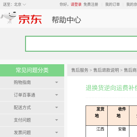
◇
送至：
北京
你好，
请登录
免费注册
我的订单
我的
常见问题分类
售后服务
>
售后退款说明
>
售后商
购物指南
退换货逆向运费补
订单百事通
配送方式
发货
收件
地
地
支付问题
江西
安徽
发票问题