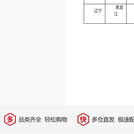
黑龙
辽宁
江
多
快
品类齐全，轻松购物
多仓直发，极速配