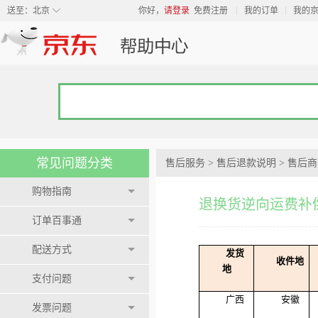
◇
送至：
北京
你好，
请登录
免费注册
我的订单
我的
常见问题分类
售后服务
>
售后退款说明
>
售后商
购物指南
退换货逆向运费补
订单百事通
配送方式
发货
收件地
地
支付问题
广西
安徽
发票问题