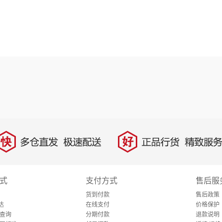
快
好
多仓直发，极速配送
正品行货，精致服务
式
支付方式
售后服
货到付款
售后政策
达
在线支付
价格保护
查询
分期付款
退款说明