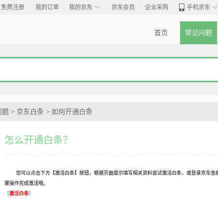
◇
免费注册
我的订单
我的京东
京东会员
企业采购
手机京东
首页
常见问题
问题
>
京东白条
>
如何开通白条
怎么开通白条？
您可以点击下方【激活白条】按钮，根据页面提示填写相关资料尝试激活白条，或登录京东金融
骤操作完成激活哦。
【
激活白条
】