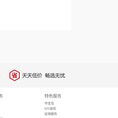
省
天天低价，畅选无忧
务
特色服务
夺宝岛
DIY装机
延保服务