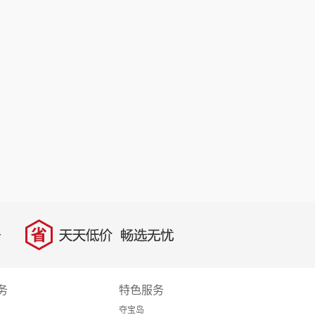
省
天天低价，畅选无忧
务
特色服务
夺宝岛