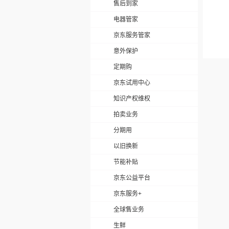
售后到家
电器管家
京东服务管家
意外保护
定期购
京东试用中心
知识产权维权
拍卖业务
分期用
以旧换新
节能补贴
京东公益平台
京东服务+
全球售业务
生鲜