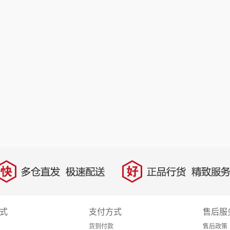
快
好
多仓直发，极速配送
正品行货，精致服务
式
支付方式
售后服
货到付款
售后政策