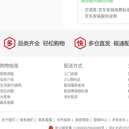
猜你感兴趣的问题
·
空调类-京东安装收费标
·
京东安装服务说明
多
快
品类齐全，轻松购物
多仓直发，极速配
购物指南
配送方式
购物流程
上门自提
会员介绍
211限时达
生活旅行/团购
配送服务查询
常见问题
配送费收取标准
大家电
海外配送
联系客服
关于我们
|
联系我们
|
联系客服
|
合作招商
|
商家帮助
|
营销中心
|
手机京东
|
京公网安备 11000002000088号
| 京ICP证070