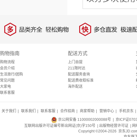
多
快
品类齐全，轻松购物
多仓直发，极速配
购物指南
配送方式
购物流程
上门自提
会员介绍
211限时达
生活旅行/团购
配送服务查询
常见问题
配送费收取标准
大家电
海外配送
联系客服
关于我们
|
联系我们
|
联系客服
|
合作招商
|
商家帮助
|
营销中心
|
手机京东
|
京公网安备 11000002000088号
| 京ICP证070
互联网出版许可证编号新出网证(京)字150号 |
出版物经营许可证
|
网
Copyright ©2004-2026 京东J
京东旗