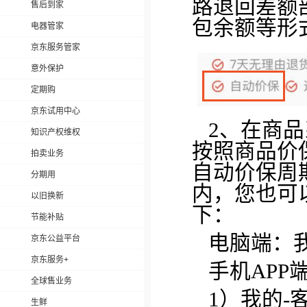
路退回差
额
售后到家
包余额等形
电器管家
京东服务管家
意外保护
定期购
京东试用中心
2、在商
知识产权维权
按照商品价
拍卖业务
自动价保周
分期用
内，您也可
以旧换新
下：
节能补贴
电脑端：
京东公益平台
京东服务+
手机APP
全球售业务
1）我的-
生鲜