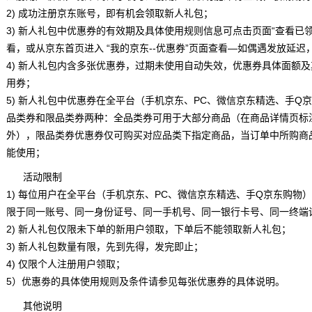
2) 成功注册京东账号，即有机会领取新人礼包；
3) 新人礼包中优惠券的有效期及具体使用规则信息可点击页面“查看已
看，或从京东首页进入 “我的京东--优惠券”页面查看—如偶遇发放延迟
4) 新人礼包内含多张优惠券，过期未使用自动失效，优惠券具体面额
用券；
5) 新人礼包中优惠券在全平台（手机京东、PC、微信京东精选、手Q
品类券和限品类券两种：全品类券可用于大部分商品（在商品详情页标
外），限品类券优惠券仅可购买对应品类下指定商品，当订单中所购商
能使用；
活动限制
1) 每位用户在全平台（手机京东、PC、微信京东精选、手Q京东购物
限于同一账号、同一身份证号、同一手机号、同一银行卡号、同一终端
2) 新人礼包仅限未下单的新用户领取，下单后不能领取新人礼包；
3) 新人礼包数量有限，先到先得，发完即止；
4) 仅限个人注册用户领取；
5）优惠劵的具体使用规则及条件请参见每张优惠券的具体说明。
其他说明