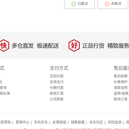
已解决
未解决
快
好
多仓直发，极速配送
正品行货，精致服务
式
支付方式
售后服
货到付款
售后政策
达
在线支付
价格保护
查询
分期付款
退款说明
取标准
邮局汇款
返修/退换
公司转账
取消订单
商家帮助
|
营销中心
|
手机京东
|
友情链接
|
销售联盟
|
京东社区
|
风险监测
|