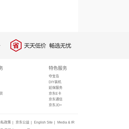
省
天天低价，畅选无忧
务
特色服务
夺宝岛
DIY装机
延保服务
货
京东E卡
京东通信
京东JD+
隐私政策
|
京东公益
|
English Site
|
Media & IR