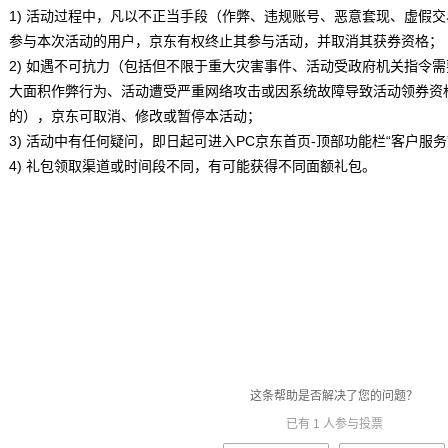
1) 活动过程中，凡以不正当手段（作弊、违规账号、恶意套现、虚假
参与本次活动的用户，京东有权终止其参与活动，并取消其获券资格；
2) 如遇不可抗力（包括但不限于重大灾害事件、活动受政府机关指令
大面积作弊行为、活动遭受严重网络攻击或因系统故障导致活动领券资
的），京东可取消、修改或暂停本活动；
3) 活动中有任何疑问，即日起可进入PC京东首页-顶部功能栏“客户服务
4) 礼包领取渠道或时间段不同，有可能获得不同面额礼包。
这条帮助是否解决了您的问题？
已有
1
人参与投票