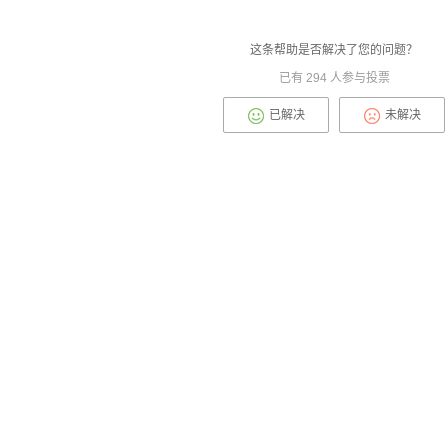
这条帮助是否解决了您的问题？
已有
294
人参与投票
已解决
未解决