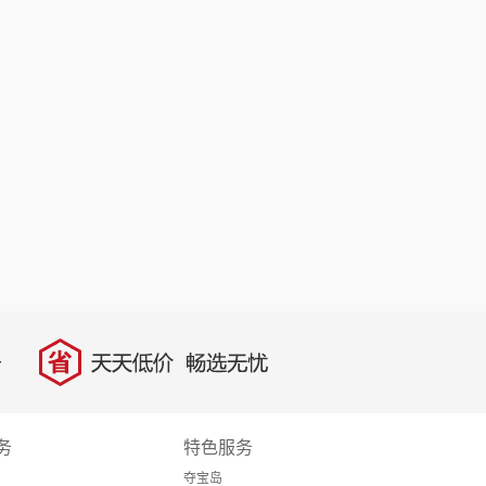
省
天天低价，畅选无忧
务
特色服务
夺宝岛