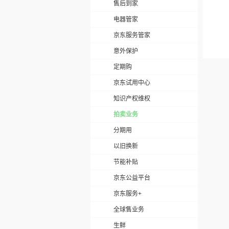
售后到家
电器管家
京东服务管家
意外保护
定期购
京东试用中心
知识产权维权
拍卖业务
分期用
以旧换新
节能补贴
京东公益平台
京东服务+
全球售业务
生鲜