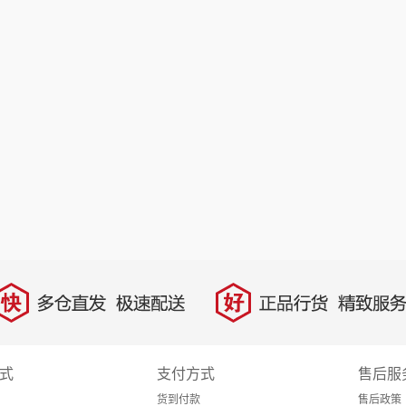
快
好
多仓直发，极速配送
正品行货，精致服务
式
支付方式
售后服
货到付款
售后政策