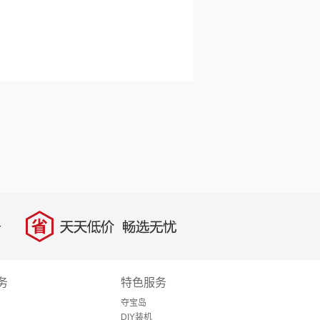
省
天天低价，畅选无忧
务
特色服务
夺宝岛
DIY装机