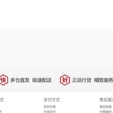
快
好
多仓直发，极速配送
正品行货，精致服务
式
支付方式
售后服
货到付款
售后政策
达
在线支付
价格保护