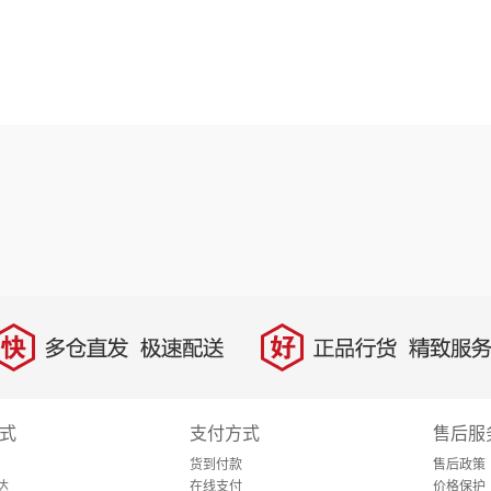
快
好
多仓直发，极速配送
正品行货，精致服务
式
支付方式
售后服
货到付款
售后政策
达
在线支付
价格保护