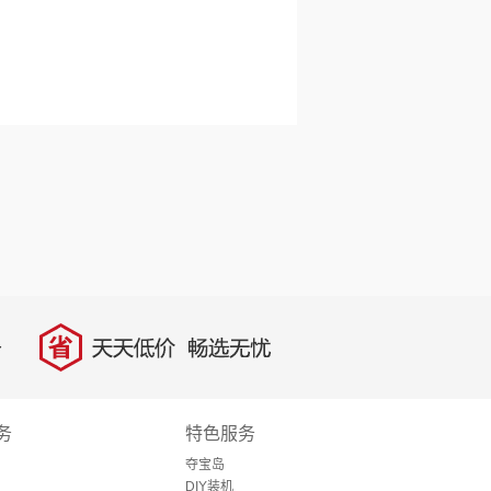
省
天天低价，畅选无忧
务
特色服务
夺宝岛
DIY装机