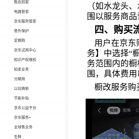
售后到家
（如水龙头、
电器管家
围以服务商品
京东服务管家
四、购买
意外保护
定期购
用户在京东
京东试用中心
务】中选择“
知识产权维权
务范围内的橱
拍卖业务
围，具体费用
分期用
橱改服务购
以旧换新
节能补贴
京东公益平台
京东服务+
全球售业务
生鲜