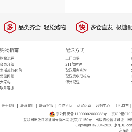
多
快
品类齐全，轻松购物
多仓直发，极速配
购物指南
配送方式
购物流程
上门自提
会员介绍
211限时达
生活旅行/团购
配送服务查询
常见问题
配送费收取标准
大家电
海外配送
联系客服
关于我们
|
联系我们
|
联系客服
|
合作招商
|
商家帮助
|
营销中心
|
手机京东
|
京公网安备 11000002000088号
| 京ICP证070
互联网出版许可证编号新出网证(京)字150号 |
出版物经营许可证
|
网
Copyright ©2004-2026 京东J
京东旗