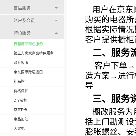
用户在京东
售后服务
购买的电器所
账户及会员
根据实际情况
特色服务
客户提供橱柜
自营商品特色服务
二、服务
第三方卖家商品特色服务
联系客服
客户下单→
京东国际跨境进口
造方案→进行
礼品购
导
价格保护
三、服务
DIY装机
橱改服务为
京东E卡
京品加油
括上门勘测设
大家电
膨胀螺丝、安