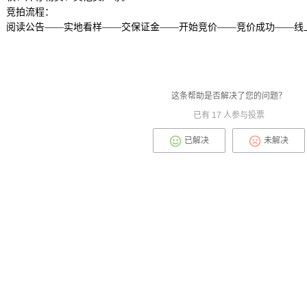
竞拍流程：
阅读公告——实地看样——交保证金——开始竞价——竞价成功——线
这条帮助是否解决了您的问题？
已有
17
人参与投票
已解决
未解决