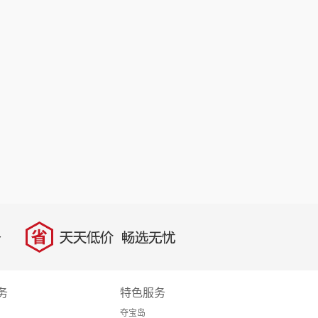
省
天天低价，畅选无忧
务
特色服务
夺宝岛