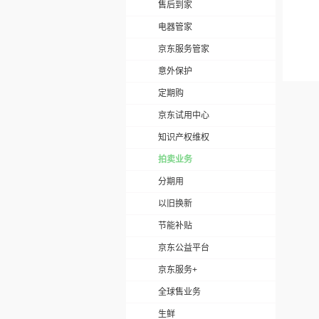
售后到家
电器管家
京东服务管家
意外保护
定期购
京东试用中心
知识产权维权
拍卖业务
分期用
以旧换新
节能补贴
京东公益平台
京东服务+
全球售业务
生鲜