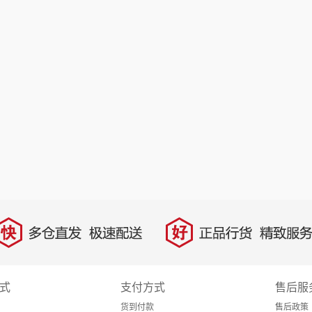
快
好
多仓直发，极速配送
正品行货，精致服务
式
支付方式
售后服
货到付款
售后政策