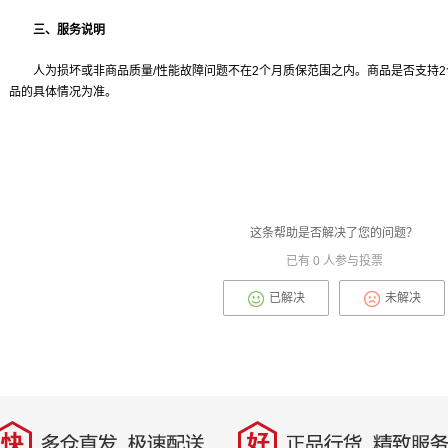
三、服务说明
人为损坏或非商品质量/性能故障问题不在2个月质保范围之内。商品是否支持
品的具体情况为准。
这条帮助是否解决了您的问题？
已有
0
人参与投票
已解决
未解决
快
好
多仓直发，极速配送
正品行货，精致服务