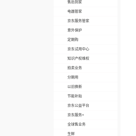
售后到家
电器管家
京东服务管家
意外保护
定期购
京东试用中心
知识产权维权
拍卖业务
分期用
以旧换新
节能补贴
京东公益平台
京东服务+
全球售业务
生鲜