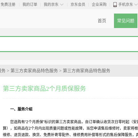
◇
免费注册
我的订单
我的京东
京东会员
企业采购
手机京东
首页
常见问题
服务
>
第三方卖家商品特色服务
>
第三方商家商品特色服务
第三方卖家商品2个月质保服务
一、服务介绍
您选购有“2个月质保”标识的第三方卖家商品，自订单确认收货次日零时起（
算），如商品在2个月内出现质量问题或性能故障，当您申请售后维修时，卖家将
维修、退货退款、换货、免费补寄零配件、维修费用补偿等形式的售后保障服务，