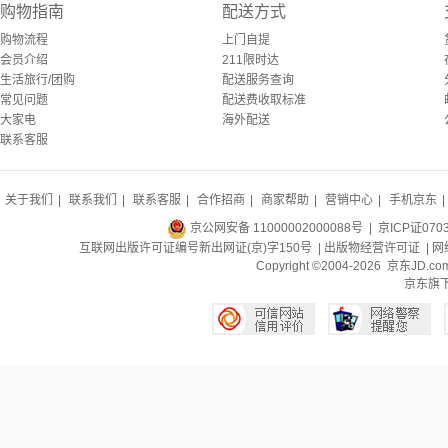
购物指南
配送方式
购物流程
上门自提
会员介绍
211限时达
生活旅行/团购
配送服务查询
常见问题
配送费收取标准
大家电
海外配送
联系客服
关于我们
|
联系我们
|
联系客服
|
合作招商
|
商家帮助
|
营销中心
|
手机京东
|
京公网安备 11000002000088号
| 京ICP证070
互联网出版许可证编号新出网证(京)字150号 |
出版物经营许可证
|
网
Copyright ©2004-2026 京东J
京东旗