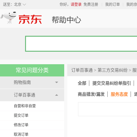
◇
送至：
北京
你好，
请登录
免费注册
我的订单
我的
常见问题分类
订单百事通
>
第三方交易纠纷
>
服
购物指南
全部
提交交易纠纷单指引
商品错发/漏发
服务态度
订单百事通
自营和非自营
提交订单
修改订单
取消订单