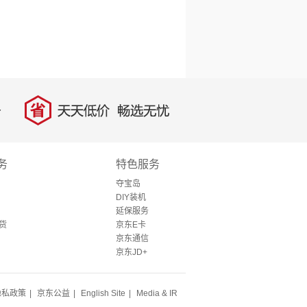
省
天天低价，畅选无忧
务
特色服务
夺宝岛
DIY装机
延保服务
货
京东E卡
京东通信
京东JD+
隐私政策
|
京东公益
|
English Site
|
Media & IR