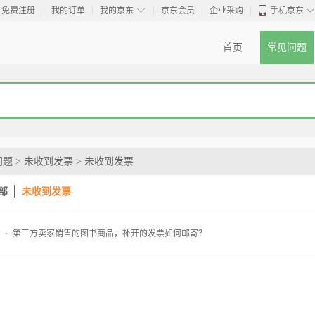
◇
免费注册
我的订单
我的京东
京东会员
企业采购
手机京东
首页
常见问题
问题
>
未收到发票
>
未收到发票
部
未收到发票
·
第三方卖家销售的图书商品，补开的发票如何邮寄？