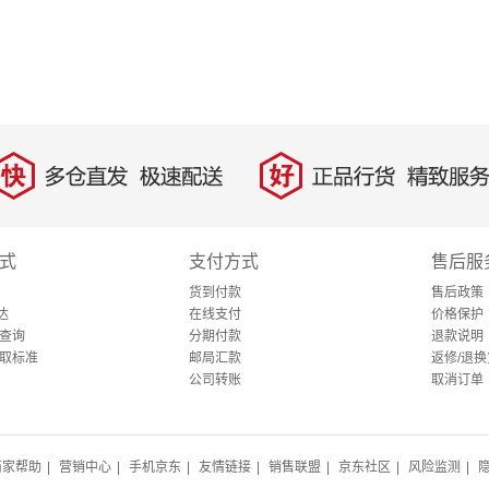
快
好
多仓直发，极速配送
正品行货，精致服务
式
支付方式
售后服
货到付款
售后政策
达
在线支付
价格保护
查询
分期付款
退款说明
取标准
邮局汇款
返修/退换
公司转账
取消订单
商家帮助
|
营销中心
|
手机京东
|
友情链接
|
销售联盟
|
京东社区
|
风险监测
|