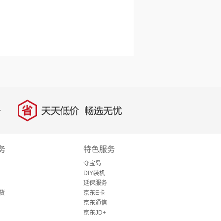
省
天天低价，畅选无忧
务
特色服务
夺宝岛
DIY装机
延保服务
货
京东E卡
京东通信
京东JD+