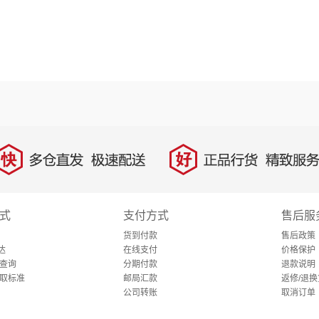
快
好
多仓直发，极速配送
正品行货，精致服务
式
支付方式
售后服
货到付款
售后政策
达
在线支付
价格保护
查询
分期付款
退款说明
取标准
邮局汇款
返修/退换
公司转账
取消订单