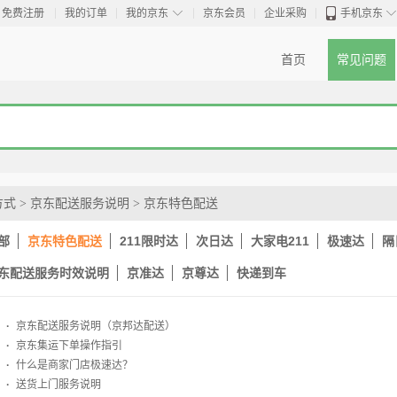
◇
免费注册
我的订单
我的京东
京东会员
企业采购
手机京东
首页
常见问题
方式
>
京东配送服务说明
>
京东特色配送
部
京东特色配送
211限时达
次日达
大家电211
极速达
隔
东配送服务时效说明
京准达
京尊达
快递到车
·
京东配送服务说明（京邦达配送）
·
京东集运下单操作指引
·
什么是商家门店极速达？
·
送货上门服务说明