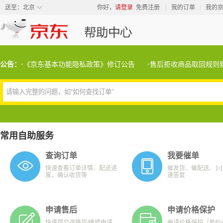
◇
送至：
北京
你好，
请登录
免费注册
我的订单
我的
公告：
·
《京东基本功能隐私政策》修订公告
·
售后拒收商品取回规则
请输入完整的问题，如“如何查找订单”
常用自助服务
查询订单
我要催单
快速查看订单详情、配送进
催发货、催配送、1
度、确认收货等
速答复
申请售后
申请价格保护
快速提交退换货/维修申请
申请价格保护（差价