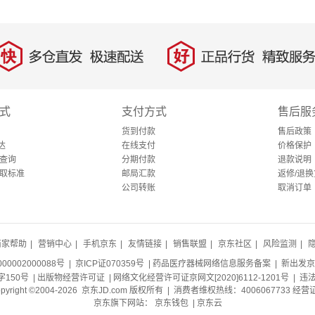
快
好
多仓直发，极速配送
正品行货，精致服务
式
支付方式
售后服
货到付款
售后政策
达
在线支付
价格保护
查询
分期付款
退款说明
取标准
邮局汇款
返修/退换
公司转账
取消订单
商家帮助
|
营销中心
|
手机京东
|
友情链接
|
销售联盟
|
京东社区
|
风险监测
|
0002000088号
| 京ICP证070359号 |
药品医疗器械网络信息服务备案
| 新出发京
150号 |
出版物经营许可证
|
网络文化经营许可证京网文[2020]6112-1201号
| 违
opyright ©2004-2026 京东JD.com 版权所有 | 消费者维权热线：4006067733
经营
京东旗下网站：
京东钱包
|
京东云