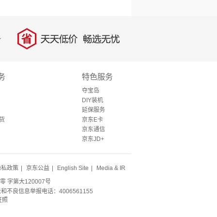
省
天天低价，畅选无忧
务
特色服务
夺宝岛
DIY装机
延保服务
货
京东E卡
京东通信
京东JD+
隐私政策
|
京东公益
|
English Site
|
Media & IR
零 字第大120007号
法和不良信息举报电话：4006561155
证照