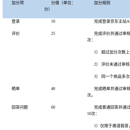
加分项
分值（单位：
加分规则
分）
登录
10
完成登录京东主站A
评价
25
完成评价并通过审核
次：
1） 超过加分次数
2） 评价未通过审
3） 同一个商品多
晒单
40
完成晒单并通过审核
次。
回答问题
60
完成普通回答并通过
10次：
1）仅限于邀请我答