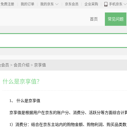
◇
免费注册
我的订单
我的京东
京东会员
企业采购
手机京东
首页
常见问题
及会员
>
会员介绍
>
京享值
什么是京享值？
1、 什么是京享值
京享值是根据用户在京东的账户分、消费分、活跃分等方面综合计
1）消费分：结合在京东主站内的购物金额、购物利润、购买品类数