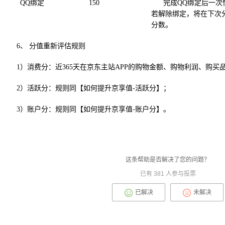
QQ绑定
150
完成QQ绑定后一次
若解除绑定，将在下次
分数。
6、 分值重新评估规则
1）消费分：近365天在京东主站APP的购物金额、购物利润、购
2）活跃分：规则同【如何提升京享值-活跃分】；
3）账户分：规则同【如何提升京享值-账户分】。
这条帮助是否解决了您的问题？
已有
381
人参与投票
已解决
未解决