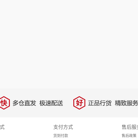
快
好
多仓直发，极速配送
正品行货，精致服务
式
支付方式
售后服
货到付款
售后政策