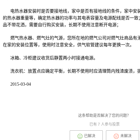
电热水器安装时是否要接地线，家中是否有接地线的条件，家中安装
的热水器重量等，确定热水器的功率与其电表容量及电源配线是否一致
品不带花洒，需要自行购买安装，长期不使用注意断开电源；
燃气热水器、燃气灶的气源，您所在地的燃气公司对燃气灶商品有
在家的安装位置等，使用时注意安全，供气软管建议每年更换一次。
冰箱、冷柜建议收货后静置两小时接通电源。
洗衣机：放置点应确定平衡，长期不使用时应清理筒内残渣废渍，
2015-03-04
这条帮助是否解决了您的问题？
已有
7
人参与投票
已解决
未解决