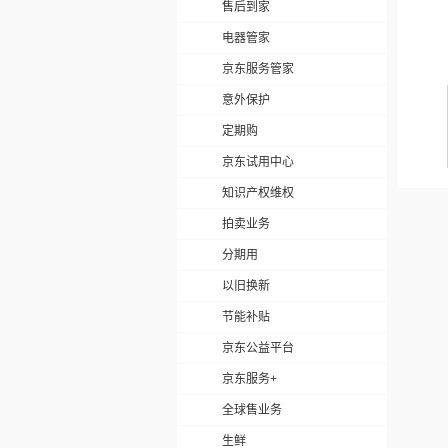
售后到家
电器管家
京东服务管家
意外保护
定期购
京东试用中心
知识产权维权
拍卖业务
分期用
以旧换新
节能补贴
京东公益平台
京东服务+
全球售业务
生鲜