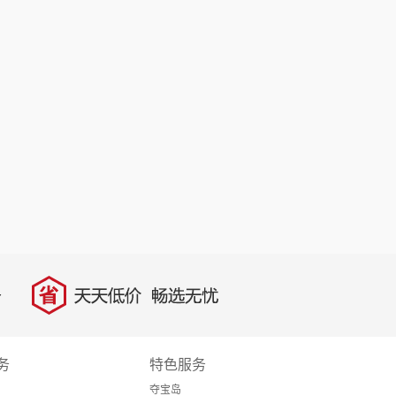
省
天天低价，畅选无忧
务
特色服务
夺宝岛