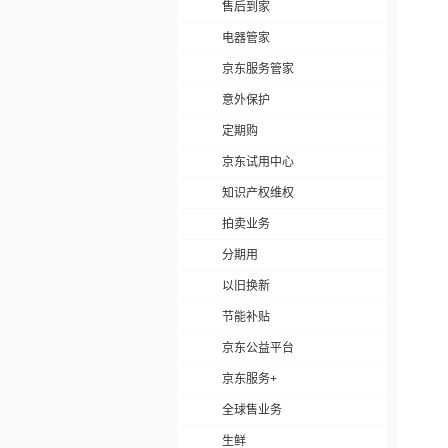
售后到家
电器管家
京东服务管家
意外保护
定期购
京东试用中心
知识产权维权
拍卖业务
分期用
以旧换新
节能补贴
京东公益平台
京东服务+
全球售业务
生鲜