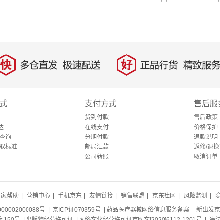
快
好
多仓直发，极速配送
正品行货，精致服务
式
支付方式
售后服
货到付款
售后政策
达
在线支付
价格保护
查询
分期付款
退款说明
取标准
邮局汇款
返修/退换
公司转账
取消订单
商家帮助
|
营销中心
|
手机京东
|
友情链接
|
销售联盟
|
京东社区
|
风险监测
|
0002000088号
| 京ICP证070359号 |
药品医疗器械网络信息服务备案
| 新出发京
150号 |
出版物经营许可证
|
网络文化经营许可证京网文[2020]6112-1201号
| 违