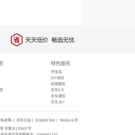
省
天天低价，畅选无忧
务
特色服务
夺宝岛
DIY装机
延保服务
货
京东E卡
京东通信
京东JD+
隐私政策
|
京东公益
|
English Site
|
Media & IR
零 字第大120007号
法和不良信息举报电话：4006561155