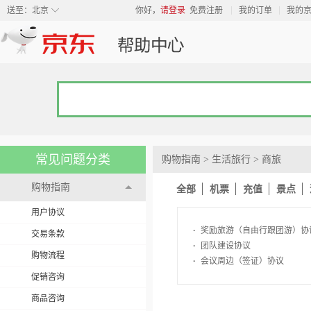
◇
送至：
北京
你好，
请登录
免费注册
我的订单
我的
常见问题分类
购物指南
>
生活旅行
>
商旅
购物指南
全部
机票
充值
景点
用户协议
·
奖励旅游（自由行跟团游）协
交易条款
·
团队建设协议
购物流程
·
会议周边（签证）协议
促销咨询
商品咨询