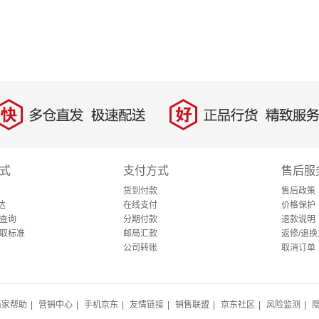
快
好
多仓直发，极速配送
正品行货，精致服务
式
支付方式
售后服
货到付款
售后政策
达
在线支付
价格保护
查询
分期付款
退款说明
取标准
邮局汇款
返修/退换
公司转账
取消订单
商家帮助
|
营销中心
|
手机京东
|
友情链接
|
销售联盟
|
京东社区
|
风险监测
|