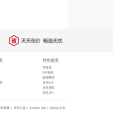
省
天天低价，畅选无忧
务
特色服务
夺宝岛
DIY装机
延保服务
货
京东E卡
京东通信
京东JD+
隐私政策
|
京东公益
|
English Site
|
Media & IR