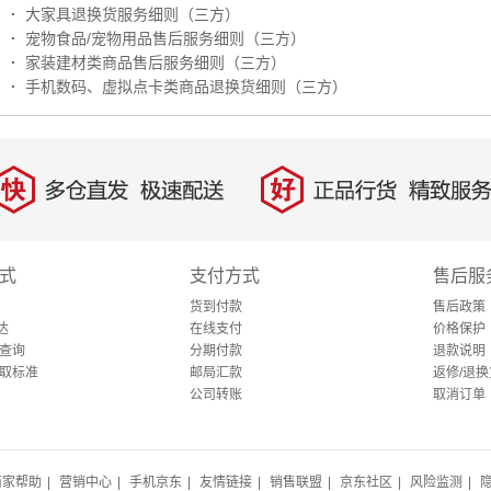
·
大家具退换货服务细则（三方）
·
宠物食品/宠物用品售后服务细则（三方）
·
家装建材类商品售后服务细则（三方）
·
手机数码、虚拟点卡类商品退换货细则（三方）
快
好
多仓直发，极速配送
正品行货，精致服务
式
支付方式
售后服
货到付款
售后政策
达
在线支付
价格保护
查询
分期付款
退款说明
取标准
邮局汇款
返修/退换
公司转账
取消订单
商家帮助
|
营销中心
|
手机京东
|
友情链接
|
销售联盟
|
京东社区
|
风险监测
|