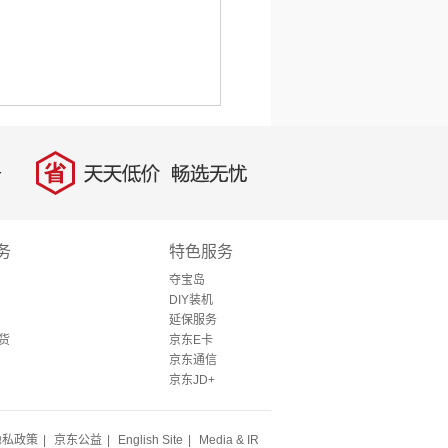
省
天天低价，畅选无忧
务
特色服务
夺宝岛
DIY装机
延保服务
货
京东E卡
京东通信
京东JD+
隐私政策
|
京东公益
|
English Site
|
Media & IR