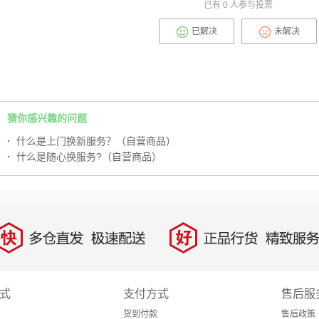
已有
0
人参与投票
已解决
未解决
猜你感兴趣的问题
·
什么是上门换新服务？（自营商品）
·
什么是随心换服务?（自营商品）
快
好
多仓直发，极速配送
正品行货，精致服务
式
支付方式
售后服
货到付款
售后政策