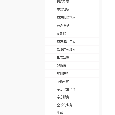
售后到家
电器管家
京东服务管家
意外保护
定期购
京东试用中心
知识产权维权
拍卖业务
分期用
以旧换新
节能补贴
京东公益平台
京东服务+
全球售业务
生鲜