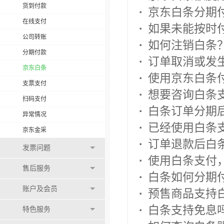
货到付款
·
京东白条分期
在线支付
·
如果未能按时
公司转账
·
如何注销白条
分期付款
·
订单取消或发
京东白条
·
使用京东白条
支票支付
·
想要咨询白条
扫码支付
·
白条订单分期
异常情况
·
已经使用白条
京东金采
·
订单退款后白
发票问题
·
使用白条支付，
售后服务
·
白条如何分期付
账户及会员
·
预售商品支持白
·
白条支持免息吗
特色服务