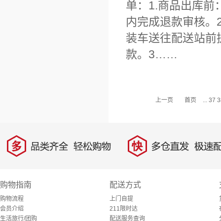
单：1.商品出库
内完成退款审核。
装车送往配送站前
款。3……
上一页
首页
...
37
3
多
快
品类齐全，轻松购物
多仓直发，极速配
购物指南
配送方式
购物流程
上门自提
会员介绍
211限时达
生活旅行/团购
配送服务查询