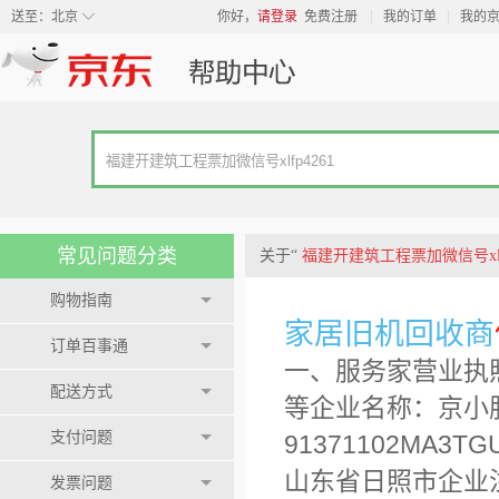
◇
送至：
北京
你好，
请登录
免费注册
我的订单
我的
常见问题分类
关于“
福建开建筑工程票加微信号xlfp
购物指南
家居旧机回收商
订单百事通
一、服务家营业执
配送方式
等企业名称：京小
支付问题
91371102MA
山东省日照市企业
发票问题